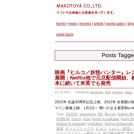
home
|
news
|
movies
|
artists
|
world sales
|
sho
page back
Posts Tag
映画『ヒルコ／妖怪ハンター』レス
展開：Netflix他で元旦配信開始、
本に続いて米英でも発売
12.23.2021
·
Posted in
domestic
,
dvd
,
movies
,
news
,
2021年 生誕30周年記念上映、2022年 全展開の快
マリン新春上映、1月2日～ 勢いのまま着実Blu-ray、米英
Tags:
2022年
,
adventure
,
BD
,
Blu-ray
,
Daijiro M
GOBLIN
,
horror
,
Hulu
,
Keiko Kusakabe
,
Kenji 
restore & remaster
,
restration
,
shinya tsukamoto
新宿
,
ネットフリックス
,
ヒルコ
,
ヒルコ／妖怪ハ
ア＆リマスター
,
上野めぐみ
,
初日舞台挨拶
,
塚本