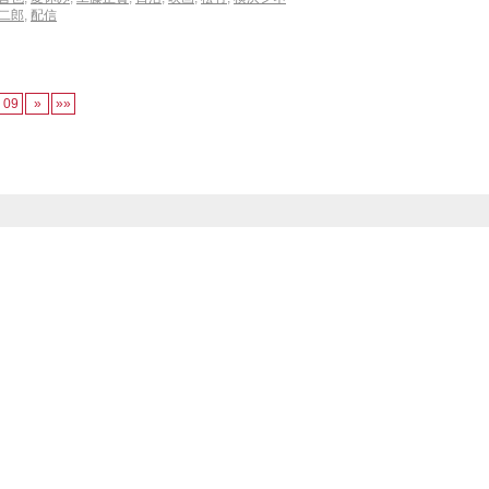
二郎
,
配信
09
»
»»