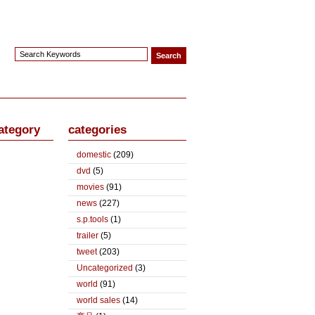
ategory
categories
domestic
(209)
dvd
(5)
movies
(91)
news
(227)
s.p.tools
(1)
trailer
(5)
tweet
(203)
Uncategorized
(3)
world
(91)
world sales
(14)