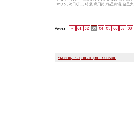
マリン
,
沢田研二
,
特撮
,
織田尚
,
衛星劇場
,
諸星大
Pages:
«
01
02
03
04
05
06
07
08
©Makotoya Co.,Ltd. All rights Reserved.