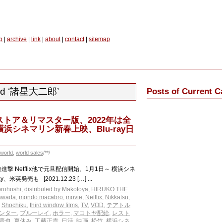
p
|
archive
|
link
|
about
|
contact
|
sitemap
ged ‘諸星大二郎’
Posts of Current C
トア＆リマスター版、2022年は全
横浜シネマリン新春上映、Blu-ray日
world
,
world sales
/**/
進撃 Netflix他で元旦配信開始、1月1日～ 横浜シネ
発売も [2021.12.23 […] ...
orohoshi
,
distributed by Makotoya
,
HIRUKO THE
Sawada
,
mondo macabro
,
movie
,
Netflix
,
Nikkatsu
,
,
Shochiku
,
third window films
,
TV
,
VOD
,
テアトル
ンター
,
ブルーレイ
,
ホラー
,
マコトヤ配給
,
レスト
晋也
,
夏休み
,
工藤正貴
,
日活
,
映画
,
松竹
,
横浜シネ