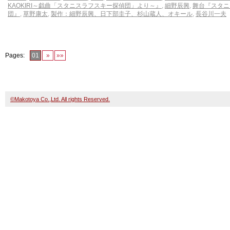
KAOKIRI～戯曲「スタニスラフスキー探偵団」より～』
,
細野辰興
,
舞台『スタニ
団』
,
草野康太
,
製作：細野辰興、日下部圭子、杉山蔵人、オキール
,
長谷川一夫
Pages:
01
»
»»
©Makotoya Co.,Ltd. All rights Reserved.