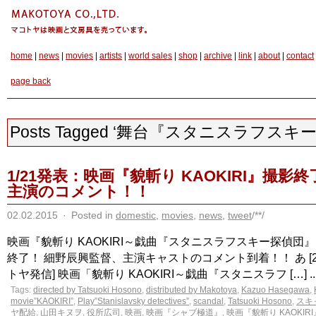
home
|
news
|
movies
|
artists
|
world sales
|
shop
|
archive
|
link
|
about
|
contact
page back
Posts Tagged ‘舞台『スタニスラフスキ
1/21発表：映画『貌斬り KAOKIRI』撮影
主演のコメント！！
02.02.2015
·
Posted in
domestic
,
movies
,
news
,
tweet
/**/
映画『貌斬り KAOKIRI～戯曲『スタニスラフスキー探偵団
終了！ 細野辰興監督、主演キャストのコメント到着！！ あ [2015
トヤ発信] 映画「貌斬り KAOKIRI～戯曲『スタニスラフ […] ..
Tags:
directed by Tatsuoki Hosono
,
distributed by Makotoya
,
Kazuo Hasegawa
,
movie”KAOKIRI”
,
Play”Stanislavsky detectives”
,
scandal
,
Tatsuoki Hosono
,
スキ
ヤ配給
,
山田キヌヲ
,
役所広司
,
映画
,
映画『シャブ極道』
,
映画『貌斬り KAOKIRI