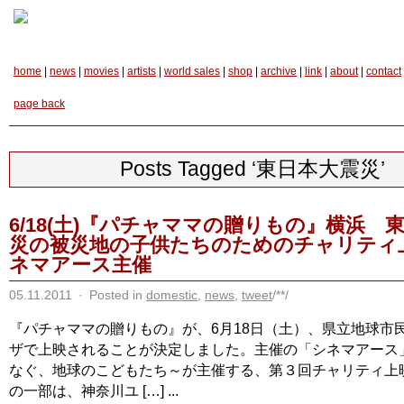
home
|
news
|
movies
|
artists
|
world sales
|
shop
|
archive
|
link
|
about
|
contact
page back
Posts Tagged ‘東日本大震災’
6/18(土)『パチャママの贈りもの』横浜 
災の被災地の子供たちのためのチャリティ
ネマアース主催
05.11.2011
·
Posted in
domestic
,
news
,
tweet
/**/
『パチャママの贈りもの』が、6月18日（土）、県立地球市
ザで上映されることが決定しました。主催の「シネマアース
なぐ、地球のこどもたち～が主催する、第３回チャリティ上
の一部は、神奈川ユ […] ...