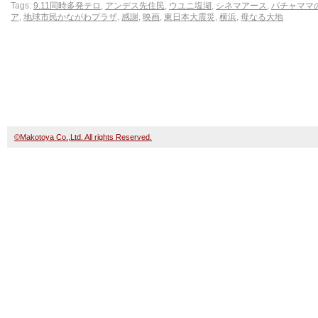
Tags:
9.11同時多発テロ
,
アンデス先住民
,
ウユニ塩湖
,
シネマアース
,
パチャママ
ア
,
地球市民かながわプラザ
,
感謝
,
映画
,
東日本大震災
,
横浜
,
母なる大地
©Makotoya Co.,Ltd. All rights Reserved.