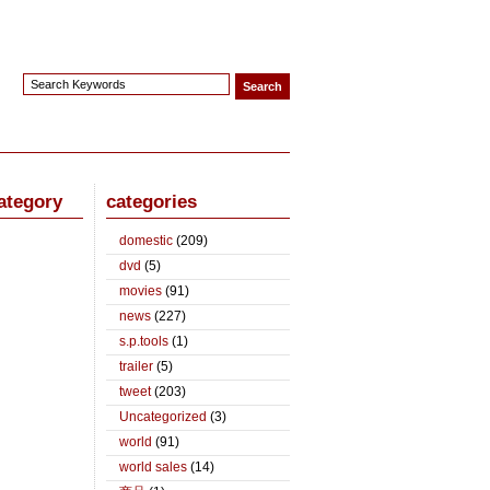
ategory
categories
domestic
(209)
dvd
(5)
movies
(91)
news
(227)
s.p.tools
(1)
trailer
(5)
tweet
(203)
Uncategorized
(3)
world
(91)
world sales
(14)