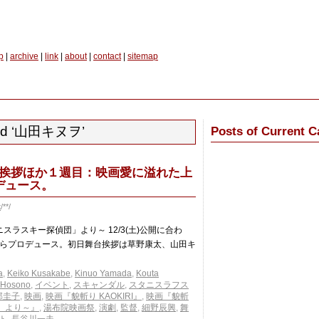
p
|
archive
|
link
|
about
|
contact
|
sitemap
ged ‘山田キヌヲ’
Posts of Current C
舞台挨拶ほか１週目：映画愛に溢れた上
デュース。
t
/**/
ニスラスキー探偵団」より～ 12/3(土)公開に合わ
らプロデュース。初日舞台挨拶は草野康太、山田キ
a
,
Keiko Kusakabe
,
Kinuo Yamada
,
Kouta
i Hosono
,
イベント
,
スキャンダル
,
スタニスラフス
部圭子
,
映画
,
映画『貌斬り KAOKIRI』
,
映画『貌斬
団」より～』
,
湯布院映画祭
,
演劇
,
監督
,
細野辰興
,
舞