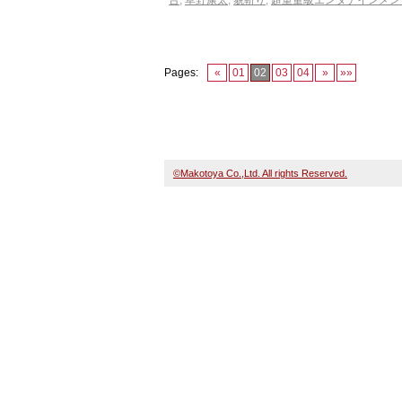
台
,
草野康太
,
貌斬り
,
超重量級エンタテインメン
Pages:
«
01
02
03
04
»
»»
©Makotoya Co.,Ltd. All rights Reserved.