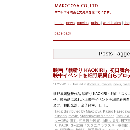
home
|
news
|
movies
|
artists
|
world sales
|
sho
page back
Posts Tag
映画『貌斬り KAOKIRI』初日
映中イベントを細野辰興自らプロ
11.25.2016
·
Posted in
domestic
,
movies
,
news
,
twee
細野辰興監督作品 貌斬り KAOKIRI～戯曲「スタ
せ、映画愛に溢れた上映中イベントを細野辰興自
ヌヲ、和田光沙、金子鈴幸、 […] ...
Tags:
distributed by Makotoya
,
Kazuo Hasegaw
Kusano
,
movie
,
Sranislavsky Methods
,
Tatsuok
キー理論
,
事件
,
初日舞台挨拶
,
山田キヌヲ
,
日下
り KAOKIRI～戯曲「スタニスラフスキー探偵