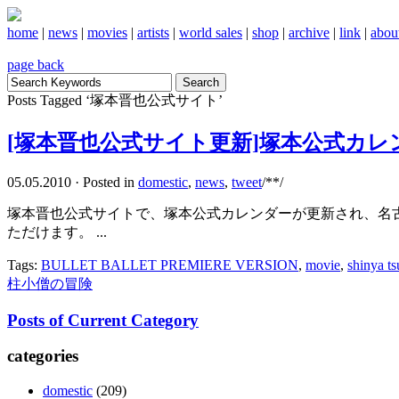
home
|
news
|
movies
|
artists
|
world sales
|
shop
|
archive
|
link
|
abou
page back
Posts Tagged ‘塚本晋也公式サイト’
[塚本晋也公式サイト更新]塚本公式カレ
05.05.2010
·
Posted in
domestic
,
news
,
tweet
/**/
塚本晋也公式サイトで、塚本公式カレンダーが更新され、名古
ただけます。 ...
Tags:
BULLET BALLET PREMIERE VERSION
,
movie
,
shinya t
柱小僧の冒険
Posts of Current Category
categories
domestic
(209)