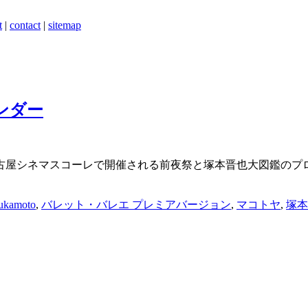
t
|
contact
|
sitemap
ンダー
屋シネマスコーレで開催される前夜祭と塚本晋也大図鑑のプロ
sukamoto
,
バレット・バレエ プレミアバージョン
,
マコトヤ
,
塚本