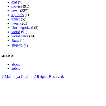
dvd
(5)
movies
(91)
news
(227)
s.p.tools
(1)
trailer
(5)
tweet
(203)
Uncategorized
(3)
world
(91)
world sales
(14)
商品
(1)
未分類
(1)
artists
about
artists
©Makotoya Co.,Ltd. All rights Reserved.