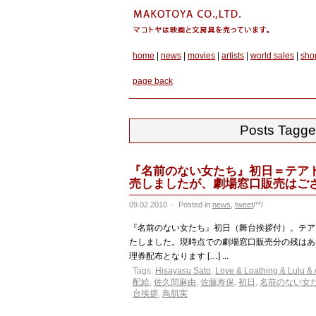
home
|
news
|
movies
|
artists
|
world sales
|
sho
page back
Posts Tag
『名前のない女たち』初日＝テア
売しましたが、劇場窓口販売はご
09.02.2010
·
Posted in
news
,
tweet
/**/
『名前のない女たち』初日（舞台挨拶付）。テア
たしました。現時点での劇場窓口販売分の残はありま
理券配布となります […] ...
Tags:
Hisayasu Sato
,
Love & Loathing & Lulu &
配給
,
佐久間麻由
,
佐藤寿保
,
初日
,
名前のない女
台挨拶
,
鳥肌実