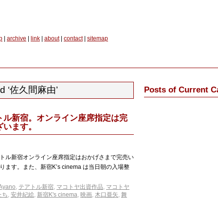
p
|
archive
|
link
|
about
|
contact
|
sitemap
ged ‘佐久間麻由’
Posts of Current C
トル新宿。オンライン座席指定は完
ざいます。
トル新宿オンライン座席指定はおかげさまで完売い
す。また、新宿K’s cinema は当日朝の入場整
 Ayano
,
テアトル新宿
,
マコトヤ出資作品
,
マコトヤ
たち
,
安井紀絵
,
新宿K's cinema
,
映画
,
木口亜矢
,
舞