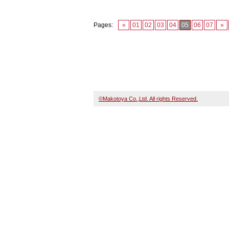
Pages:
«
01
02
03
04
05
06
07
»
©Makotoya Co.,Ltd. All rights Reserved.