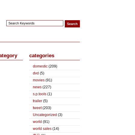
ategory
categories
domestic
(209)
dvd
(5)
movies
(91)
news
(227)
s.p.tools
(1)
trailer
(5)
tweet
(203)
Uncategorized
(3)
world
(91)
world sales
(14)