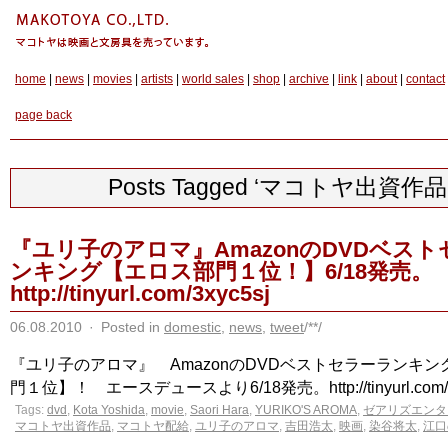
home
|
news
|
movies
|
artists
|
world sales
|
shop
|
archive
|
link
|
about
|
contact
page back
Posts Tagged ‘マコトヤ出資作品
『ユリ子のアロマ』AmazonのDVDベス
ンキング【エロス部門１位！】6/18発売。
http://tinyurl.com/3xyc5sj
06.08.2010
·
Posted in
domestic
,
news
,
tweet
/**/
『ユリ子のアロマ』 AmazonのDVDベストセラーランキ
門１位】！ エースデュースより6/18発売。http://tinyurl.com/3xy
Tags:
dvd
,
Kota Yoshida
,
movie
,
Saori Hara
,
YURIKO'S AROMA
,
ゼアリズエンタ
マコトヤ出資作品
,
マコトヤ配給
,
ユリ子のアロマ
,
吉田浩太
,
映画
,
染谷将太
,
江口