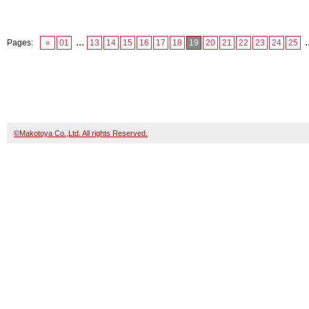
...
.
Pages:
«
01
13
14
15
16
17
18
19
20
21
22
23
24
25
©Makotoya Co.,Ltd. All rights Reserved.