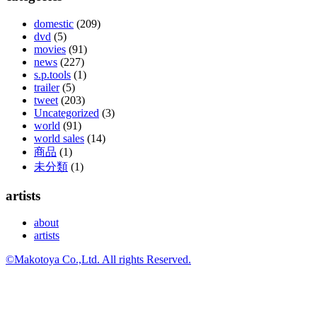
domestic
(209)
dvd
(5)
movies
(91)
news
(227)
s.p.tools
(1)
trailer
(5)
tweet
(203)
Uncategorized
(3)
world
(91)
world sales
(14)
商品
(1)
未分類
(1)
artists
about
artists
©Makotoya Co.,Ltd. All rights Reserved.