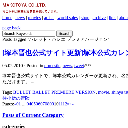
home
|
news
|
movies
|
artists
|
world sales
|
shop
|
archive
|
link
|
abou
page back
Posts Tagged ‘バレット・バレエ プレミアバージョン’
[塚本晋也公式サイト更新]塚本公式カレ
05.05.2010
·
Posted in
domestic
,
news
,
tweet
/**/
塚本晋也公式サイトで、塚本公式カレンダーが更新され、名古
ただけます。 ...
Tags:
BULLET BALLET PREMIERE VERSION
,
movie
,
shinya t
柱小僧の冒険
Pages:
«
01
...
04
05
06
07
08
09
10
11
12
»
»»
Posts of Current Category
categories