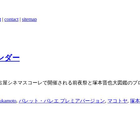
t
|
contact
|
sitemap
ンダー
屋シネマスコーレで開催される前夜祭と塚本晋也大図鑑のプロ
sukamoto
,
バレット・バレエ プレミアバージョン
,
マコトヤ
,
塚本