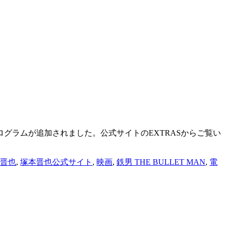
グラムが追加されました。公式サイトのEXTRASからご覧い
晋也
,
塚本晋也公式サイト
,
映画
,
鉄男 THE BULLET MAN
,
電