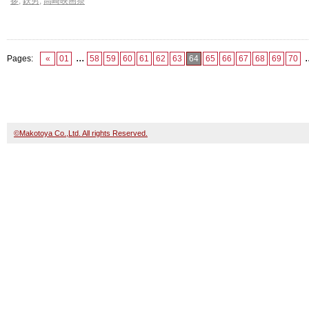
拶
,
鉄男
,
高崎映画祭
...
.
Pages:
«
01
58
59
60
61
62
63
64
65
66
67
68
69
70
©Makotoya Co.,Ltd. All rights Reserved.