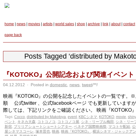
home
|
news
|
movies
|
artists
|
world sales
|
shop
|
archive
|
link
|
about
|
contact
page back
Posts Tagged ‘distributed by Makot
『KOTOKO』公開記念および関連イベント
04.12.2012
·
Posted in
domestic
,
news
,
tweet
/**/
映画『KOTOKO』の公開を記念したイベントの一覧です。
順 公式twitter 、公式facebookページ でも更新していま
際しては、下記リンクをご確認ください。 映画『KOTOKO』リピ 
Tags:
Cocco
,
distributed by Makotoya
,
event
,
KBCシネマ
,
KOTOKO
,
movie
,
shin
ベント
,
キネカ大森
,
コトコノコ
,
コトコノコ展
,
シネ・リーブル梅田
,
シネ・リー
新宿
,
ブリリアショートショートシアター
,
ベネチア国際映画祭
,
マコトヤ配給
,
公
屋シネマスコーレ
,
塚本晋也
,
映画
,
映画『KOTOKO』
,
横浜シネマ・ジャックア