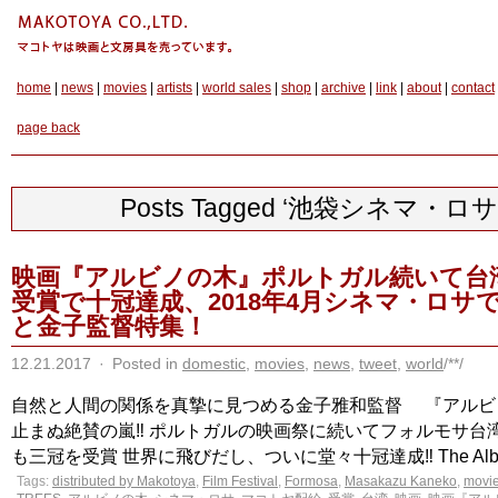
home
|
news
|
movies
|
artists
|
world sales
|
shop
|
archive
|
link
|
about
|
contact
page back
Posts Tagged ‘池袋シネマ・ロサ
映画『アルビノの木』ポルトガル続いて台
受賞で十冠達成、2018年4月シネマ・ロサ
と金子監督特集！
12.21.2017
·
Posted in
domestic
,
movies
,
news
,
tweet
,
world
/**/
自然と人間の関係を真摯に見つめる金子雅和監督 『アルビ
止まぬ絶賛の嵐‼︎ ポルトガルの映画祭に続いてフォルモサ台
も三冠を受賞 世界に飛びだし、ついに堂々十冠達成‼︎ The Albino&#
Tags:
distributed by Makotoya
,
Film Festival
,
Formosa
,
Masakazu Kaneko
,
movi