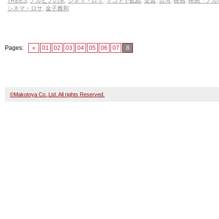
TREES
,
アルビノの木
,
シネマ・ロサ
,
マコトヤ配給
,
受賞
,
台湾
,
映画
,
映画『アル
シネマ・ロサ
,
金子雅和
Pages:
«
01
02
03
04
05
06
07
8
©Makotoya Co.,Ltd. All rights Reserved.