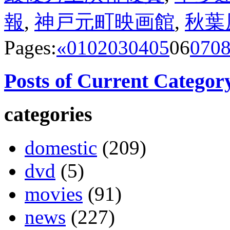
報
,
神戸元町映画館
,
秋葉
Pages:
«
01
02
03
04
05
06
07
0
Posts of Current Categor
categories
domestic
(209)
dvd
(5)
movies
(91)
news
(227)