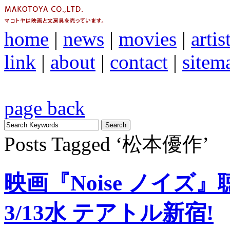
home
|
news
|
movies
|
artis
link
|
about
|
contact
|
sitem
page back
Posts Tagged ‘松本優作’
映画『Noise ノイズ
3/13水 テアトル新宿!