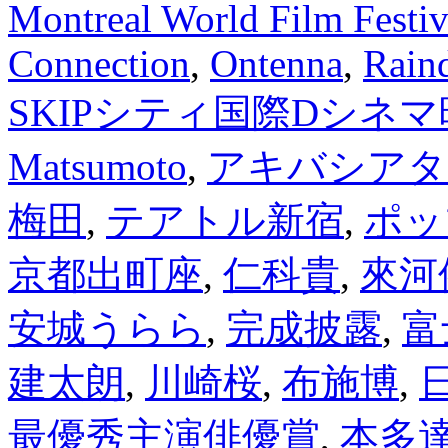
Montreal World Film Festiv
Connection
,
Ontenna
,
Raind
SKIPシティ国際Dシネ
Matsumoto
,
アキバシアタ
梅田
,
テアトル新宿
,
ポッ
京都出町座
,
仁科貴
,
來河
安城うらら
,
完成披露
,
富
建太朗
,
川崎桜
,
布施博
,
最優秀主演俳優賞
,
本多