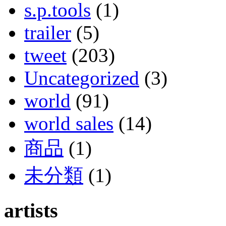
s.p.tools
(1)
trailer
(5)
tweet
(203)
Uncategorized
(3)
world
(91)
world sales
(14)
商品
(1)
未分類
(1)
artists