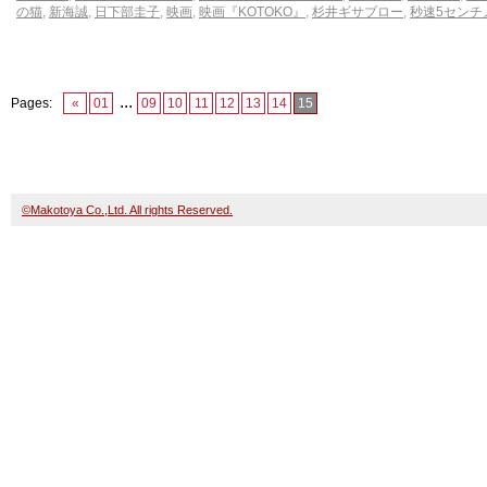
の猫
,
新海誠
,
日下部圭子
,
映画
,
映画『KOTOKO』
,
杉井ギサブロー
,
秒速5センチ
...
Pages:
«
01
09
10
11
12
13
14
15
©Makotoya Co.,Ltd. All rights Reserved.