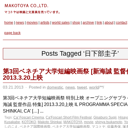
home
|
news
|
movies
|
artists
|
world sales
|
shop
|
archive
|
link
|
about
|
contact
page back
Posts Tagged ‘日下部圭子’
第3回ベネチア大学短編映画祭 [新海誠 監督
2013.3.20上映
03.21.2013
·
Posted in
domestic
,
news
,
tweet
,
world
/**/
第3回ベネチア大学短編映画祭 特別上映 オープニングサプライ
海誠 監督作品 特集] 2013.3.20上映 IL PROGRAMMA SPECIA
SHINKAI, CA’ […] ...
Tags:
Ca' Foscari Cinema
,
Ca'Foscari Short Film Festival
,
Gisaburo Sugii
,
Hisay
Kusakabe
,
KOTOKO
,
Makoto Shinkai
,
MAKOTOYA
,
movie
,
shinya tsukamoto
,
Yo
しのこえ
,
ベネチア国際映画祭
,
ベネチア大学短編映画祭
,
マコトヤ
,
佐藤寿保
,
塚